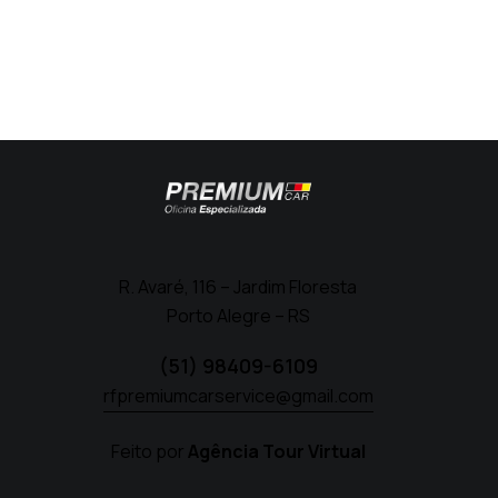
R. Avaré, 116 – Jardim Floresta
Porto Alegre – RS
(51) 98409-6109
rfpremiumcarservice@gmail.com
Feito por
Agência Tour Virtual