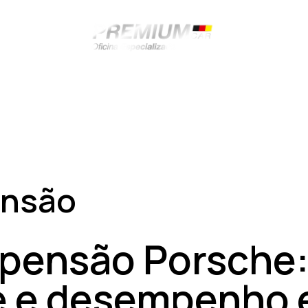
ensão
spensão Porsche:
e e desempenho 