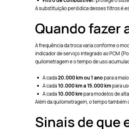
Filtro de combustível:
protege o sist
A substituição periódica desses filtros é 
Quando fazer a
A frequência da troca varia conforme o mo
indicador de serviço integrado ao PCM (P
quilometragem e o tempo de uso acumula
A cada
20.000 km ou 1 ano
para a maio
A cada
10.000 km a 15.000 km
para us
A cada
10.000 km
para modelos de alt
Além da quilometragem, o tempo também d
Sinais de que 