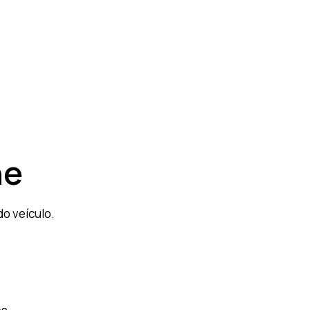
he
o veículo.