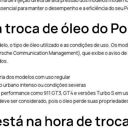
ema de injeção direta de alta pressão dos modelos modern
essencial para manter o desempenho e a eficiência do seu 
 troca de óleo do P
delo, o tipo de óleo utilizado e as condições de uso. Os
orsche Communication Management), que exibe o aviso de 
dos.
ria dos modelos com uso regular
o urbano intenso ou condições severas
a performance como 911 GT3, GT4 e versões Turbo S em us
eve ser considerado, pois o óleo perde suas propriedad
está na hora de troca