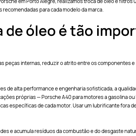
orsche em Porto Alegre, realizamos troca de óleo e filtros 
s recomendadas para cada modelo da marca.
a de óleo é tão impo
 as peças internas, reduzir o atrito entre os componentes e
 de alta performance e engenharia sofisticada, a qualidad
icações próprias — Porsche A40 para motores a gasolina o
icas específicas de cada motor. Usar um lubrificante for
des e acumula resíduos da combustão e do desgaste natur